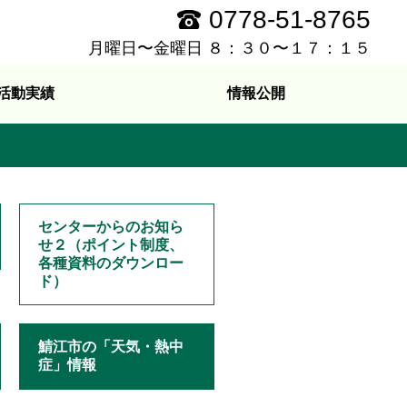
0778-51-8765
月曜日〜金曜日 ８：３０〜１７：１５
活動実績
情報公開
センターからのお知ら
せ２（ポイント制度、
各種資料のダウンロー
ド）
鯖江市の「天気・熱中
症」情報