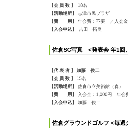
【会 員 数 】
18名
【活動場所】
志津市民プラザ
【費 用】
年会費：不要 ／入会金 1
【入会申込】
吉田 拓良
佐倉SC写真 <発表会 年1回
【代 表 者 】 加藤 俊二
【会 員 数 】
15名
【活動場所】
佐倉市立美術館（春）
【費 用】
入会金：1,000円 年会費
【入会申込】
加藤 俊二
佐倉グラウンドゴルフ <毎週火