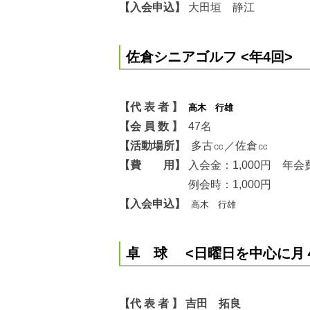
【入会申込】
大田垣 静江
佐倉シニアゴルフ <年4回>
【代 表 者 】
高木 行雄
【会 員 数 】
47名
【活動場所】
多古㏄／佐倉㏄
【費 用】
入会金：1,000円 年会
例会時：1,000円
【入会申込】
高木 行雄
卓 球 <日曜日を中心に月
【代 表 者 】 吉田 拓良