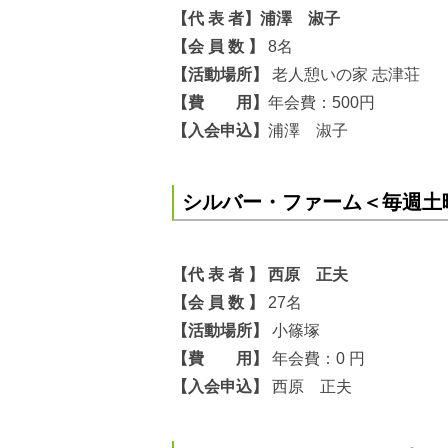
【
代 表 者】浦澤 淑子
【会 員 数 】
8名
【活動場所】
老人憩いの家 志津荘
【
費 用】
年会費：500円
【入会申込】
浦澤 淑子
シルバー・ファーム＜毎週土
【代 表 者 】 西原 正夫
【会 員 数 】
27名
【活動場所
】
小篠塚
【費 用】
年会費：0 円
【入会申込】
西原 正夫