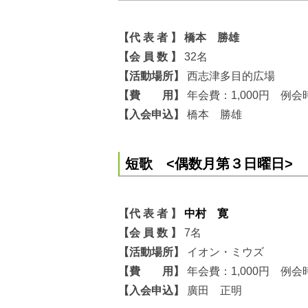
【代 表 者 】 橋本 勝雄
【会 員 数 】
32名
【
活動場所】
西志津多目的広場
【費 用】
年会費：1,000円 例会
【入会申込】
橋本 勝雄
短歌 <偶数月第３日曜日>
【代 表 者 】
中村 寛
【会 員 数 】
7名
【活動場所】
イオン・ミウズ
【費 用】
年会費：1,000円 例会
【入会申込】
廣田 正明