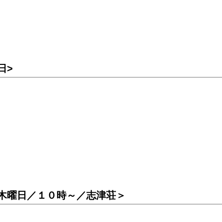
日>
木曜日／１０時～／志津荘＞