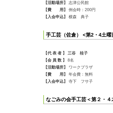
【活動場所】
志津公民館
【費 用】
例会時：200円
【入会申込】
横森 典子
手工芸（佐倉） <第2・4土曜
【代 表 者 】 三谷 桂子
【会 員 数 】
8名
【活動場所】
ワークプラザ
【費 用】
年会費：無料
【入会申込】
寺下 フサ子
なごみの会手工芸＜第２・４