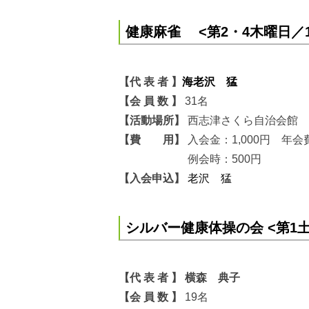
健康麻雀 <第2・4木曜日／1
【代 表 者 】
海老沢 猛
【会 員 数 】
31名
【活動場所】
西志津さくら自治会館
【費 用】
入会金：1,000円 年会
例会時：500円
【入会申込】
老沢 猛
シルバー健康体操の会 <第1土
【代 表 者 】 横森 典子
【会 員 数 】
19名