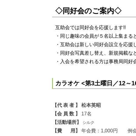
◇同好会のご案内◇
互助会では同好会を応援します!!
・同じ趣味の会員が５名以上集まる
・互助会は新しい同好会設立を応援
・同好会写真差し替え、新規掲載な
・入会を希望される方は事務局同好
カラオケ <第3土曜日／12～1
【
代 表 者 】 松本英昭
【会 員 数 】
17名
【活動場所】
シルク
【費 用】
年会費：1,000円 例会時