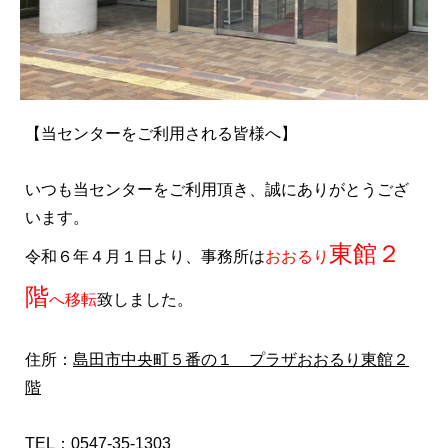
【当センターをご利用される皆様へ】
いつも当センターをご利用頂き、誠にありがとうござ
います。
東館２
令和６年４月１日より、事務所は
おおるり
階
へ移転
致しました。
住所：
島田市中央町５番の１ プラザおおるり東館２
階
TEL：
0547-35-1303