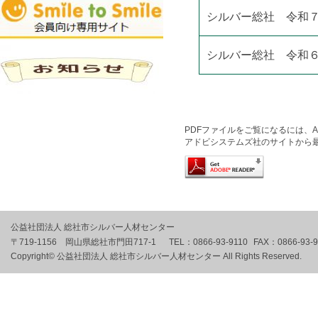
シルバー総社 令和７
シルバー総社 令和６
PDFファイルをご覧になるには、Ado
アドビシステムズ社のサイトから
公益社団法人 総社市シルバー人材センター
〒719-1156 岡山県総社市門田717-1
TEL：
0866-93-9110
FAX：
0866-93-
Copyright© 公益社団法人 総社市シルバー人材センター All Rights Reserved.