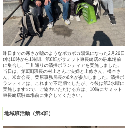
昨日までの寒さが嘘のようなポカポカ陽気になった2月26日
(水)10時から1時間、第8班がサミット東長崎店の駐車場前
に集合し、千川通りの清掃ボランティアを実施しました。
当日は、第8班j班長の村上さんご夫婦と上條さん、橋本さ
ん、米倉会長、栗原事務局長の6名が参加しました。清掃ボ
ランティアは、これまで不定期でしたが、今後は第3水曜に
実施しますので、ご協力いただける方は、10時にサミット
東長崎店駐車場前に集合してください。
地域班活動（第8班）