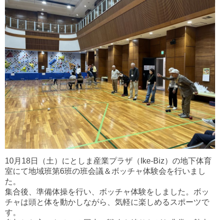
10月18日（土）にとしま産業プラザ（Ike-Biz）の地下体育
室にて地域班第6班の班会議＆ボッチャ体験会を行いまし
た。
集合後、準備体操を行い、ボッチャ体験をしました。ボッ
チャは頭と体を動かしながら、気軽に楽しめるスポーツで
す。