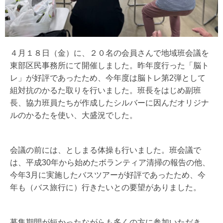
４月１８日（金）に、２０名の会員さんで地域班会議を
東部区民事務所にて開催しました。昨年度行った「脳ト
レ」が好評であったため、今年度は脳トレ第
2
弾として
組対抗のかるた取りを行いました。班長をはじめ副班
長、協力班員たちが作成したシルバーに因んだオリジナ
ルのかるたを使い、大盛況でした。
会議の前には、としまる体操も行いました。班会議で
は、平成
30
年から始めたボランティア清掃の報告の他、
今年
3
月に実施したバスツアーが好評であったため、今
年も（バス旅行に）行きたいとの要望がありました。
募集期間が短かったながらも多くの方に参加いただき、