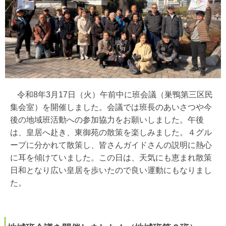
令和
8
年
3
月
17
日（火）午前中に班会議（巣鴨第三区民
集会室）を開催しました。会議では班長のあいさつや今
後の地域班活動への参加協力をお願いしました。
午後
は、皇居へ赴き、東御苑の散策を楽しみました。４グル
ープに分かれて散策し、皆さんガイドさんの説明に熱心
に耳を傾けていました。この日は、天気にも恵まれ散策
日和となり広い皇居を歩いたので良い運動にもなりまし
た。