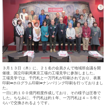
３月１３日（木）に、２１名の会員さんで地域班会議を開
催後、国立印刷局東京工場の工場見学に参加しました。
工場見学では、千円札と一万円札が印刷されており、表裏
印刷➡ホログラム印刷➡ナンバリング印刷を行っておりまし
た。
一日に約１００億円程度作成しており、その様子は圧巻で
した。ちなみに、千円札は約１年、一万円札は４～５年ぐ
らいで交換されるようです。