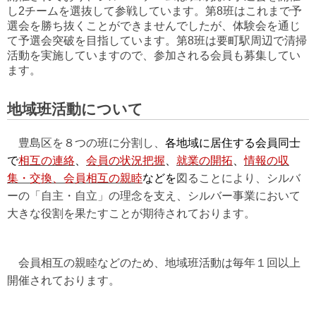
し2チームを選抜して参戦しています。第8班はこれまで予
選会を勝ち抜くことができませんでしたが、体験会を通じ
て予選会突破を目指しています。第8班は要町駅周辺で清掃
活動を実施していますので、参加される会員も募集してい
ます。
地域班活動について
豊島区を８つの班に分割し、
各地域に居住する会員同士
で
相互の連絡
、
会員の状況把握
、
就業の開拓
、
情報の収
集・交換、会員相互の親睦
などを
図ることにより、シルバ
ーの「自主・自立」の理念を支え、シルバー事業において
大きな役割を果たすことが期待されております。
会員相互の親睦などのため、地域班活動は毎年１回以上
開催されております。