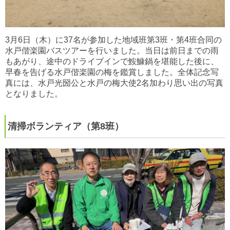
3月6日（木）に37名が参加した地域班第3班・第4班合同の
水戸偕楽園バスツアーを行いました。当日は前日までの雨
もあがり、途中のドライブインで鮟鱇鍋を堪能した後に、
早春を告げる水戸偕楽園の梅を鑑賞しました。全体記念写
真には、水戸光圀公と水戸の梅大使2名加わり思い出の写真
となりました。
清掃ボランティア（第8班）