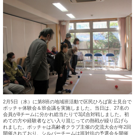
2月5日（水）に第8班の地域班活動で区民ひろば富士見台で
ボッチャ体験会＆班会議を実施しました。当日は、27名の
会員が8チームに分かれ総当たりで3試合対戦しました。初
めての方や経験者などい入り混じっての熱戦が繰り広げら
れました。ボッチャは高齢者クラブ主催の交流大会が年2回
開催されており、シルバーチームは班対抗の予選会を開催