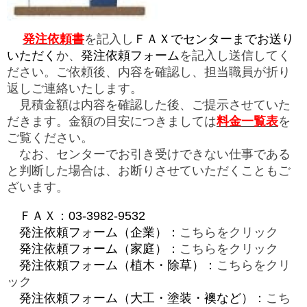
発注依頼書
を記入し
ＦＡＸ
でセンターまでお送り
いただく
か、
発注依頼フォーム
を記入し送信してく
ださい。ご依頼後、
内容を確認し、担当職員が折り
返しご連絡いたします。
見積金額は内容を確認した後、ご提示させていた
だきます。金額の目安につきましては
料金一覧表
を
ご覧ください。
なお、センターでお引き受けできない仕事である
と判断した場合は、お断りさせていただくこともご
ざいます。
ＦＡＸ：03-3982-9532
発注依頼フォーム（企業）：
こちらをクリック
発注依頼フォーム（家庭）：
こちらをクリック
発注依頼フォーム（植木・除草）：
こちらをクリ
ック
発注依頼フォーム（大工・塗装・襖など）：
こち