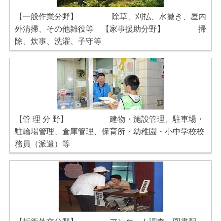
【一般作業分野】 除草、刈払、水撒き、屋内
外清掃、その他雑役等 【家事援助分野】 掃
除、炊事、洗濯、子守等
【管 理 分 野】 建物・施設管理、駐車場・
駐輪場管理、倉庫管理、保育所・幼稚園・小中学校校
務員（派遣）等