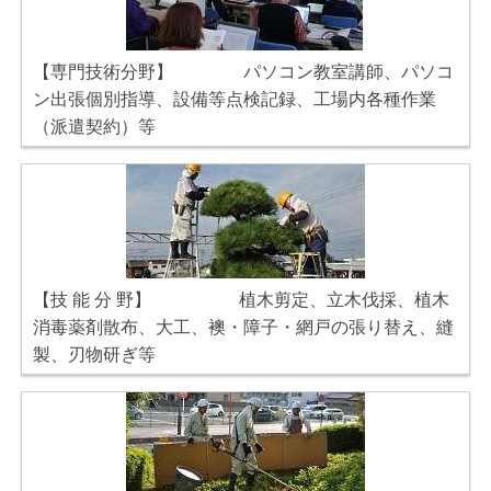
【専門技術分野】 パソコン教室講師、パソコ
ン出張個別指導、設備等点検記録、工場内各種作業
（派遣契約）等
【技 能 分 野】 植木剪定、立木伐採、植木
消毒薬剤散布、大工、襖・障子・網戸の張り替え、縫
製、刃物研ぎ等