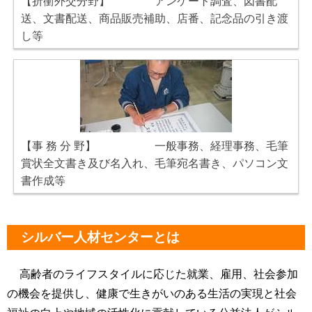
【折衝外交分野】 アンケート調査、図書配
送、文書配送、商品販売補助、店番、記念品の引き渡
し等
【事 務 分 野】 一般事務、経理事務、毛筆
賞状全文書き及び名入れ、毛筆宛名書き、パソコン文
書作成等
シルバー人材センターとは
高齢者のライフスタイルに応じた就業、雇用、社会参加
の機会を提供し、健康で生きがいのある生活の実現と社会