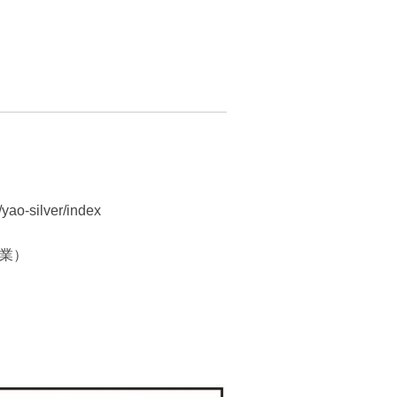
/yao-silver/index
休業）