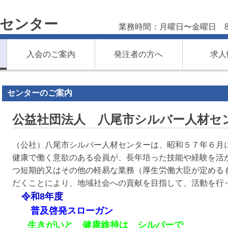
材センター
業務時間：月曜日〜金曜日 8:
入会のご案内
発注者の方へ
求人
センターのご案内
公益社団法人 八尾市シルバー人材セン
（公社）八尾市シルバー人材センターは、昭和５７年６月
健康で働く意欲のある会員が、長年培った技能や経験を活
つ短期的又はその他の軽易な業務（厚生労働大臣が定める
だくことにより、地域社会への貢献を目指して、活動を行
令和8年度
普及啓発スローガン
生きがいと 健康維持は シルバーで