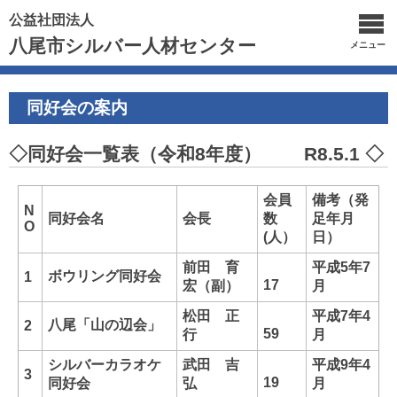
公益社団法人
八尾市シルバー人材センター
メニュー
同好会の案内
◇同好会一覧表（令和8年度） R8.5.1 ◇
会員
備考（発
N
同好会名
会長
数
足年月
O
(人）
日）
前田 育
平成5年7
ボウリング同好会
1
17
宏（副）
月
松田 正
平成7年4
八尾「山の辺会」
2
59
行
月
シルバーカラオケ
武田 吉
平成9年4
3
19
同好会
弘
月