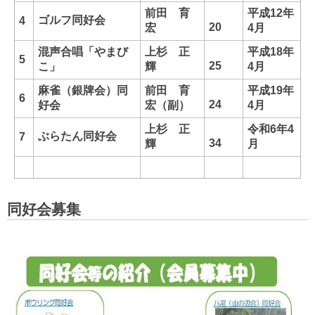
前田 育
平成12年
ゴルフ同好会
4
20
宏
4月
混声合唱「やまび
上杉 正
平成18年
5
25
こ」
輝
4月
麻雀（銀牌会）同
前田 育
平成19年
6
24
好会
宏（副）
4月
上杉 正
令和6年4
ぶらたん同好会
7
34
輝
月
同好会募集