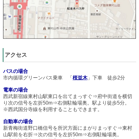
アクセス
バスの場合
市内循環グリーンバス乗車 「
桜並木
」下車 徒歩2分
電車の場合
西武新宿線東村山駅東口を出てまっすぐ⇒府中街道を横切
り次の信号を左折50m⇒右側駐輪場奥。駅より徒歩5分。
※西武国分寺線を利用することもできます。
自動車の場合
新青梅街道野口橋信号を所沢方面にまがりまっすぐ⇒東村
山駅前を右折⇒次の信号を左折50m⇒右側駐輪場奥。