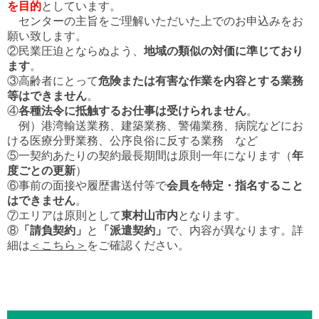
を目的
としています。
センターの主旨をご理解いただいた上でのお申込みをお
願い致します。
②民業圧迫とならぬよう、
地域の類似の対価に準じており
ます
。
③高齢者にとって
危険または有害な作業を内容とする業務
等はできません
。
④
各種法令に抵触するお仕事は受けられません
。
例）港湾輸送業務、建築業務、警備業務、病院などにお
ける医療分野業務、公序良俗に反する業務 など
⑤一契約あたりの契約最長期間は原則一年になります（
年
度ごとの更新
）
⑥事前の面接や履歴書送付等で
会員を特定・指名すること
はできません
。
⑦エリアは原則として
東村山市内
となります。
⑧
「請負契約」
と
「派遣契約」
で、内容が異なります。詳
細は
＜こちら＞
をご確認ください。