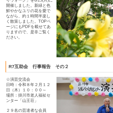
りウォーク」を6/15(月)に
開催しました。新緑と色
鮮やかなユリの花を愛で
ながら、約１時間半楽し
く散策しました。TOPペ
ージにもPDFを載せてあ
りますので、是非ご覧く
ださい。
R7互助会 行事報告 その２
☆演芸交流会
日時：令和８年２月１２
日（木）１０：００～
場所：掛川市老人福祉セ
ンター「山王荘」
２９名の芸達者な会員