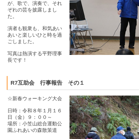
が、歌で、演奏で、それ
ぞれの芸を披露しまし
た。
演者も観衆も、和気あい
あいと楽しいひと時を過
ごしました。
写真は熱演する平野理事
長です！
R7互助会 行事報告 その１
☆新春ウォーキング大会
日時：令和８年１月１６
日（金）９：００～
場所：小笠山総合運動公
園ふれあいの森散策道