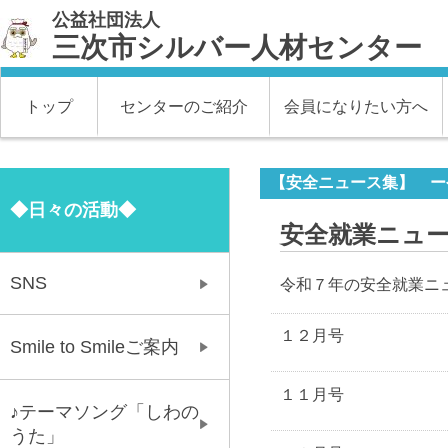
公益社団法人
三次市シルバー人材センター
トップ
センターのご紹介
会員になりたい方へ
【安全ニュース集】 ー
◆日々の活動◆
安全就業ニュ
SNS
令和７年の安全就業ニ
１２月号
Smile to Smileご案内
１１月号
♪テーマソング「しわの
うた」