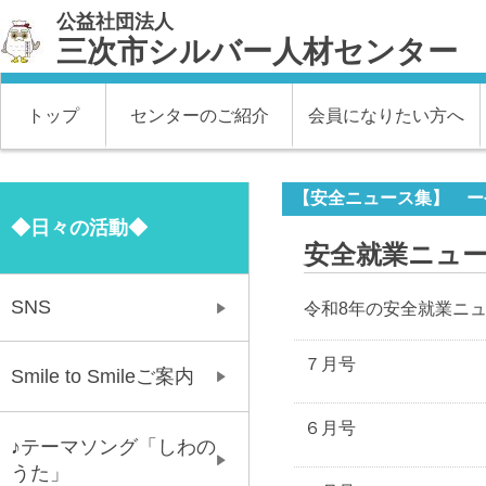
公益社団法人
三次市シルバー人材センター
トップ
センターのご紹介
会員になりたい方へ
【安全ニュース集】 ー
◆日々の活動◆
安全就業ニュ
SNS
令和8年の安全就業ニュ
７月号
Smile to Smileご案内
６月号
♪テーマソング「しわの
うた」