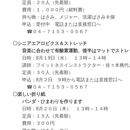
定員：２０人（先着順）
費用：１，０００円（材料費）
持ち物：はさみ、メジャー、洗濯ばさみ８個
申込：受付中 電話または直接窓口へ
☎
０４－７１５３－０５６７
〇シニアエアロビクス＆ストレッチ
音楽に合わせて有酸素運動、後半はマットでストレ
日時：
8
月１
9
日（水） １３時～１４時
講師：フイットネスインストラクター・佐々木務代
定員：３０人（先着順）
申込：
8
月２日 ９時から電話または直接窓口へ
☎
０４－７１５３－０５６７
〇楽しい折り紙
パンダ・ひまわりを作ります
日時：
8
月２０日（木） １３時～１４時
定員：１５人（先着順）
費用：３００円