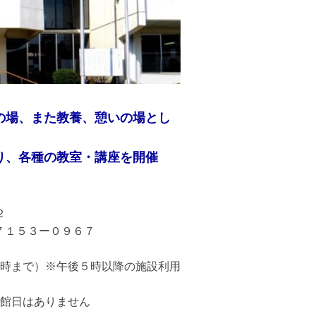
の場、また教養、憩いの場とし
り、各種の教室・講座を開催
２
７１５３ー０９６７
５時まで）※午後５時以降の施設利用
館日はありません