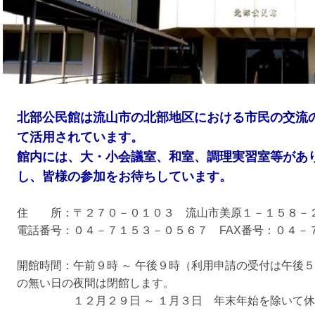
北部公民館は流山市の北部地区における市民の交流
て活用されています。
館内には、大・小会議室、和室、調理実習室等があ
し、皆様の参加をお待ちしています。
住 所：〒２７０－０１０３ 流山市美原１－１５８－
電話番号：０４－７１５３－０５６７ FAX番号：０４－
開館時間：午前９時 ～ 午後９時（利用申請の受付は午後
の無い日の夜間は閉館します。
１２月２９日 ～ １月３日 年末年始を除いて休