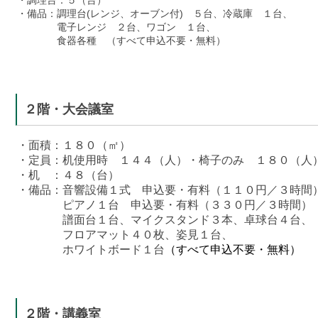
・調理台：５（台）
・備品：調理台(レンジ、オーブン付) ５台、冷蔵庫 １台、
電子レンジ ２台、ワゴン １台、
食器各種 （すべて申込不要・無料）
２階・大会議室
・面積：１８０（㎡）
・定員：机使用時 １４４（人）・椅子のみ １８０（人
・机 ：４８（台）
・備品：音響設備１式 申込要・有料（１１０円／３時間
ピアノ１台 申込要・有料（３３０円／３時間）
譜面台１台、マイクスタンド３本、卓球台４台、
フロアマット４０枚、姿見１台、
ホワイトボード１台
（すべて申込不要・無料）
２階・講義室