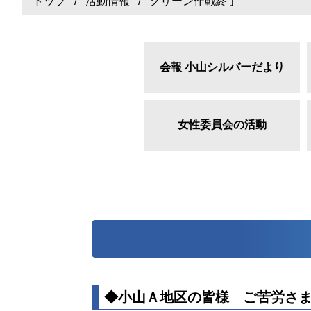
トップ
/
活動情報
/ クリーン作戦終了
会報 小山シルバーだより
女性委員会の活動
◆小山Ａ地区の皆様 ご苦労さ