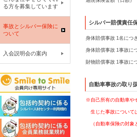
通院保険金額（日額）
る方を募集しています
シルバー賠償責任保
事故とシルバー保険に
ついて
身体賠償事故 1名につ
身体賠償事故 1事故に
入会説明会の案内
財物賠償事故 1事故に
自動車事故の取り
※自己所有の自動車や
生じた事故については
（自動車保険の対象と