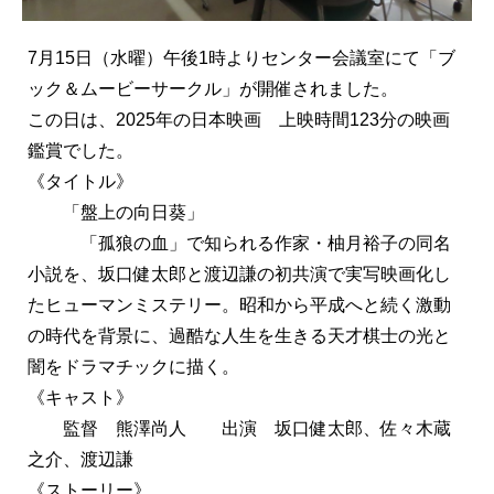
7月15日（水曜）午後1時よりセンター会議室にて「ブ
ック＆ムービーサークル」が開催されました。
この日は、2025年の日本映画 上映時間123分の映画
鑑賞でした。
《タイトル》
「盤上の向日葵」
「孤狼の血」で知られる作家・柚月裕子の同名
小説を、坂口健太郎と渡辺謙の初共演で実写映画化し
たヒューマンミステリー。昭和から平成へと続く激動
の時代を背景に、過酷な人生を生きる天才棋士の光と
闇をドラマチックに描く。
《キャスト》
監督 熊澤尚人 出演 坂口健太郎、佐々木蔵
之介、渡辺謙
《ストーリー》