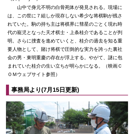
山中で身元不明の白骨死体が発見される。現場に
は、この世に７組しか現存しない希少な将棋駒が残さ
れていた。駒の持ち主は将棋界に彗星のごとく現れ時
代の寵児となった天才棋士・上条桂介であることが判
明。さらに捜査を進めていくと、桂介の過去を知る重
要人物として、賭け将棋で圧倒的な実力を誇った裏社
会の男・東明重慶の存在が浮上する。やがて、謎に包
まれていた桂介の生い立ちが明らかになる。（映画Ｃ
ＯＭウェブサイト参照）
事務局より(7月15日更新)