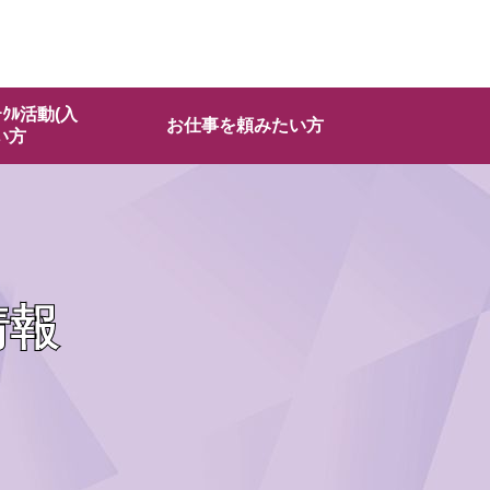
ｰｸﾙ活動(入
お仕事を頼みたい方
い方
情報