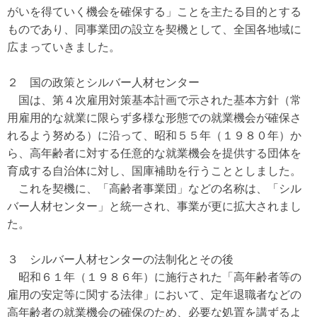
がいを得ていく機会を確保する」ことを主たる目的とする
ものであり、同事業団の設立を契機として、全国各地域に
広まっていきました。
２ 国の政策とシルバー人材センター
国は、第４次雇用対策基本計画で示された基本方針（常
用雇用的な就業に限らず多様な形態での就業機会が確保さ
れるよう努める）に沿って、昭和５５年（１９８０年）か
ら、高年齢者に対する任意的な就業機会を提供する団体を
育成する自治体に対し、国庫補助を行うこととしました。
これを契機に、「高齢者事業団」などの名称は、「シル
バー人材センター」と統一され、事業が更に拡大されまし
た。
３ シルバー人材センターの法制化とその後
昭和６１年（１９８６年）に施行された「高年齢者等の
雇用の安定等に関する法律」において、定年退職者などの
高年齢者の就業機会の確保のため、必要な処置を講ずるよ