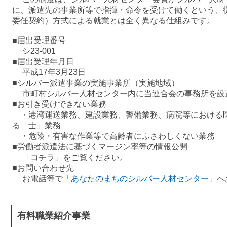
に、派遣先の事業所等で指揮・命令を受けて働くという、
委任契約）方式による就業とは全く異なる仕組みです。
■届出受理番号
シ23-001
■届出受理年月日
平成17年3月23日
■シルバー派遣事業の実施事業所（実施地域）
市町村シルバー人材センター内に当連合会の事務所を設
■お引き受けできない業務
・
港湾運送業務、建設業務、警備業務、病院等における
る「士」業務
・危険・有害な作業等で高齢者にふさわしくない業務
■労働者派遣法に基づくマージン率等の情報公開
「
コチラ
」をご覧ください。
■お問い合わせ先
お電話等で「
あなたのまちのシルバー人材センター
」へ
有料職業紹介事業