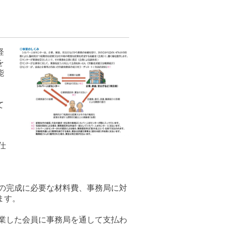
軽
を
能
て
仕
の完成に必要な材料費、事務局に対
ます。
業した会員に事務局を通して支払わ