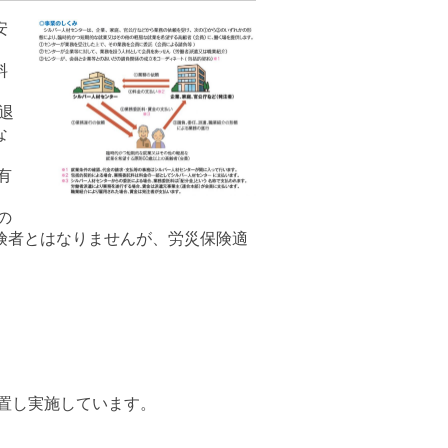
安
料
退
な
。
有
の
険者とはなりませんが、労災保険適
置し実施しています。