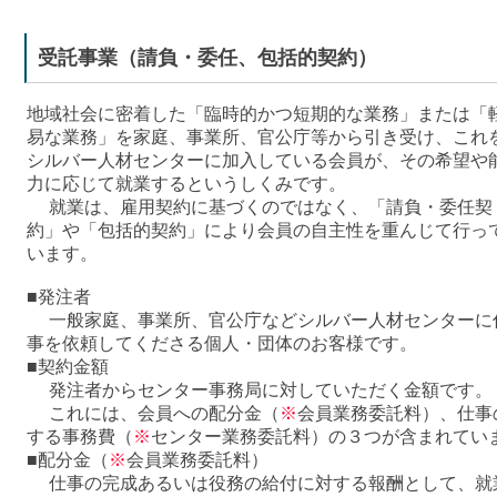
受託事業（請負・委任、包括的契約）
地域社会に密着した「臨時的かつ短期的な業務」または「
易な業務」を家庭、事業所、官公庁等から引き受け、これ
シルバー人材センターに加入している会員が、その希望や
力に応じて就業するというしくみです。
就業は、雇用契約に基づくのではなく、「請負・委任契
約」や「包括的契約」により会員の自主性を重んじて行っ
います。
■発注者
一般家庭、事業所、官公庁などシルバー人材センターに
事を依頼してくださる個人・団体のお客様です。
■契約金額
発注者からセンター事務局に対していただく金額です。
これには、会員への配分金（
※
会員業務委託料）、仕事
する事務費（
※
センター業務委託料）の３つが含まれてい
■配分金（
※
会員業務委託料）
仕事の完成あるいは役務の給付に対する報酬として、就