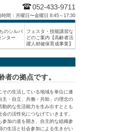
052-433-9711
時間：月曜日〜金曜日 8:45～17:30
ちのシルバ
フェスタ・技能講習な
センター
どのご案内【高齢者活
躍人材確保育成事業】
齢者の拠点です。
にその生活している地域を単位に連
自主・自立、共働・共助」の理念の
活動的な生活能力を生み出すととも
社会の活性化につなげていきます。
も参加の道を開き、自主的な組織参
期の生活と社会参加による生きがい