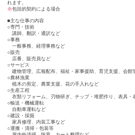
れます。
※
包括的契約による場合
■主な仕事の内容
○専門・技術
講師、翻訳・通訳など
○事務
一般事務、経理事務など
○販売
店番、販売員など
○サービス
建物管理、広報配布、福祉・家事援助、育児支援、会館
○農林漁業
植木の剪定、農業支援、花の手入れなど
○生産工程
衣類リフォーム、刃物研ぎ、チップ・堆肥作り、表具・
○輸送・機械運転
自動車運転など
○建設・採掘
家具修理、内装工事など
○運搬・清掃・包装等
屋内外清掃、除草、カート整理など