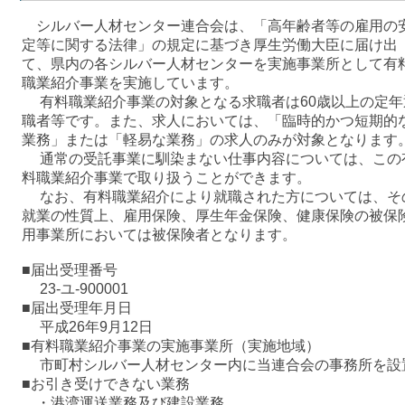
シルバー人材センター連合会は、「高年齢者等の雇用の
定等に関する法律」の規定に基づき厚生労働大臣に届け出
て、県内の各シルバー人材センターを実施事業所として有
職業紹介事業を実施しています。
有料職業紹介事業の対象となる求職者は60歳以上の定年
職者等です。また、求人においては、「臨時的かつ短期的
業務」または「軽易な業務」の求人のみが対象となります
通常の受託事業に馴染まない仕事内容については、この
料職業紹介事業で取り扱うことができます。
なお、有料職業紹介により就職された方については、そ
就業の性質上、雇用保険、厚生年金保険、健康保険の被保
用事業所においては被保険者となります。
■届出受理番号
23-ユ-900001
■届出受理年月日
平成26年9月12日
■有料職業紹介事業の実施事業所（実施地域）
市町村シルバー人材センター内に当連合会の事務所を設
■お引き受けできない業務
・港湾運送業務及び建設業務