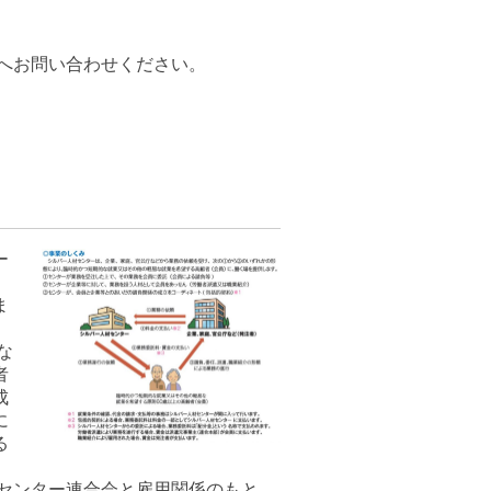
へお問い合わせください。
ー
ま
な
者
成
に
る
センター連合会と雇用関係のもと