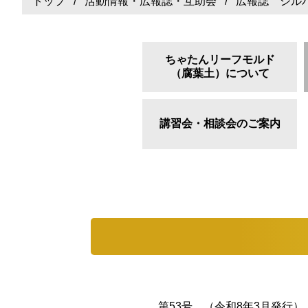
トップ
/
活動情報・広報誌・互助会
/ 広報誌 シル
ちゃたんリーフモルド
（腐葉土）について
講習会・相談会のご案内
第53号 （令和8年3月発行）