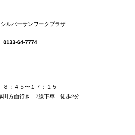
6 シルバーサンワークプラザ
0133-64-7774
p
 ８：４５〜１７：１５
厚田方面行き 7線下車 徒歩2分