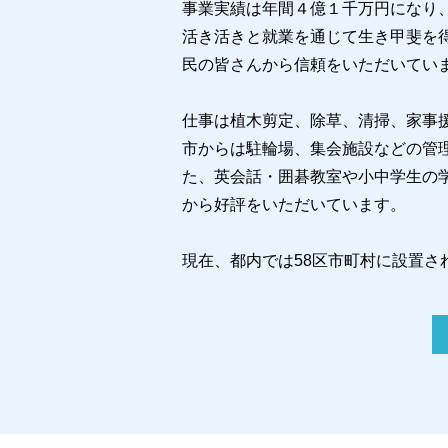
事
業実績は年間４億１千万円になり
活き活きと就業を通じて生き甲斐を
民の皆さんから信頼をいただいてい
仕事は植木剪定、除草、清掃、家事
市からは駐輪場、集会施設などの管
た、英会話・囲碁教室や小中学生の
から好評をいただいています。
現在、都内では58区市町村に設置さ