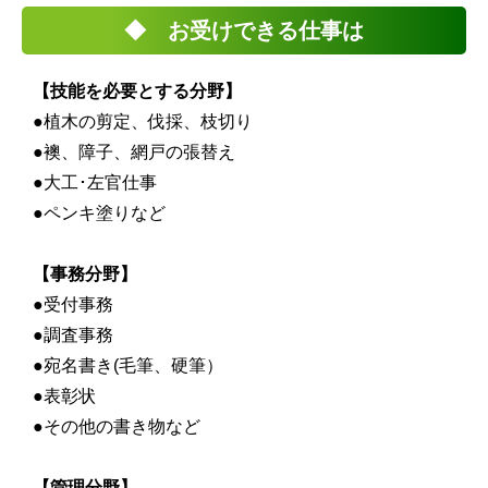
◆ お受けできる仕事は
【技能を必要とする分野】
●植木の剪定、伐採、枝切り
●襖、障子、網戸の張替え
●大工･左官仕事
●ペンキ塗りなど
【事務分野】
●受付事務
●調査事務
●宛名書き(毛筆、硬筆）
●表彰状
●その他の書き物など
【管理分野】