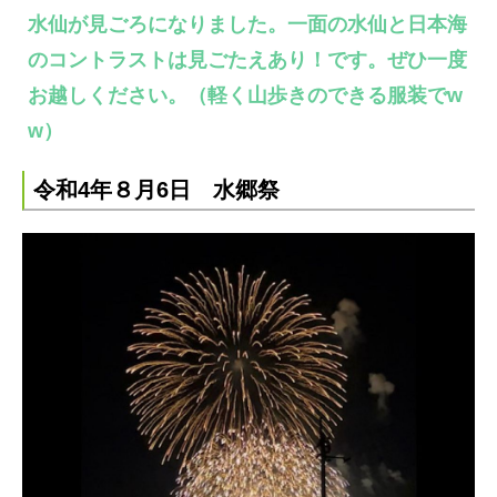
水仙が見ごろになりました。一面の水仙と日本海
のコントラストは見ごたえあり！です。ぜひ一度
お越しください。（軽く山歩きのできる服装でw
w）
令和4年８月6日 水郷祭