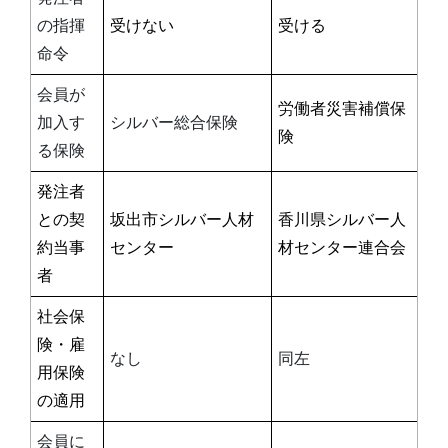
の指揮
受けない
受ける
命令
会員が
労働者災害補償保
加入す
シルバー総合保険
険
る保険
発注者
との契
坂出市シルバー人材
香川県シルバー人
約当事
センター
材センター連合会
者
社会保
険・雇
なし
同左
用保険
の適用
会員に