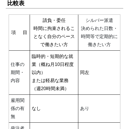
比較表
請負・委任
シルバー派遣
時間に拘束されるこ
決められた日数・
項 目
となく自分のペース
時間等で定期的に
で働きたい方
働きたい方
臨時的・短期的な就
仕事の
業（概ね月10日程度
期間・
以内）
同左
内容
または軽易な業務
（週20時間未満）
雇用関
係の有
なし
あり
無
発注者