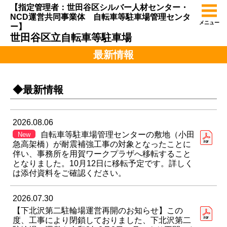
【指定管理者：世田谷区シルバー人材センター・
NCD運営共同事業体 自転車等駐車場管理センタ
メニュー
ー】
世田谷区立自転車等駐車場
最新情報
◆最新情報
2026.08.06
自転車等駐車場管理センターの敷地（小田
New
急高架橋）が耐震補強工事の対象となったことに
伴い、事務所を用賀ワークプラザへ移転すること
となりました。10月12日に移転予定です。詳しく
は添付資料をご確認ください。
2026.07.30
【下北沢第二駐輪場運営再開のお知らせ】この
度、工事により閉鎖しておりました、下北沢第二