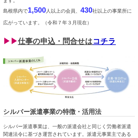
ます。
1,500
43
0
島根県内で
人以上の会員、
社以上の事業所に
広がっています。（令和７年３月現在）
▶▶
仕事の申込・問合せは
コチラ
シルバー派遣事業の特徴・活用法
シルバー派遣事業は、一般の派遣会社と同じく労働者派遣
関連法令に基づき運営されています。派遣元事業主である