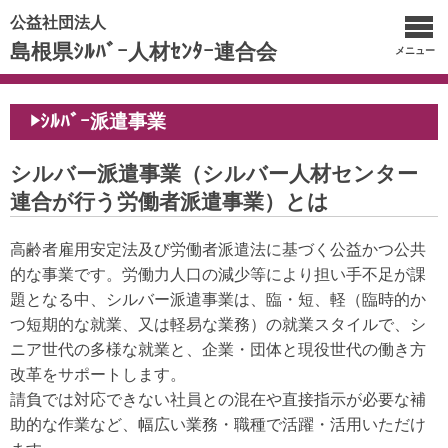
公益社団法人
島根県ｼﾙﾊﾞｰ人材ｾﾝﾀｰ連合会
メニュー
▶ｼﾙﾊﾞｰ派遣事業
シルバー派遣事業（シルバー人材センター
連合が行う労働者派遣事業）とは
高齢者雇用安定法及び労働者派遣法に基づく公益かつ公共
的な事業です。
労
働力人口の減少等により担い手不足が課
題となる中、シルバー派遣事業は、臨・短、軽（臨時的か
つ短期的な就業、又は軽易な業務）の就業スタイルで、シ
ニア世代の多様な就業と、企業・団体と現役世代の働き方
改革をサポートします。
請負では対応できない社員との混在や直接指示が必要な補
助的な作業など、幅広い業務・職種で活躍・活用いただけ