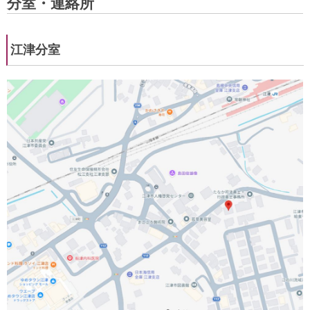
分室・連絡所
江津分室