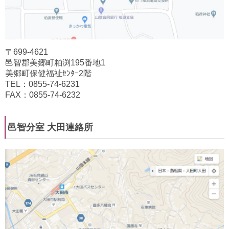
〒699-4621
邑智郡美郷町粕渕195番地1
美郷町保健福祉ｾﾝﾀｰ2階
TEL：0855-74-6231
FAX：0855-74-6232
邑智分室 大田連絡所