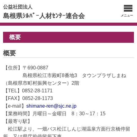
公益社団法人
島根県ｼﾙﾊﾞｰ人材ｾﾝﾀｰ連合会
メニュー
概要
概要
【住所】〒690-0887
島根県松江市殿町8番地3 タウンプラザしまね
（島根県市町村振興センター）2階
【TEL】0852-28-1171
【FAX】0852-28-1173
【e-mail】
shimane-ren@sjc.ne.jp
【業務時間】月曜日～金曜日 8：30～17：15
【最寄り駅】
松江駅より、一畑バス松江しんじ湖温泉方面行京橋停留
所、又は県庁前停留所下車。