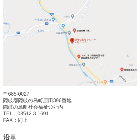
〒685-0027
隠岐郡隠岐の島町原田396番地
隠岐の島町社会福祉ｾﾝﾀｰ内
TEL：08512-3-1691
FAX：同上
沿革