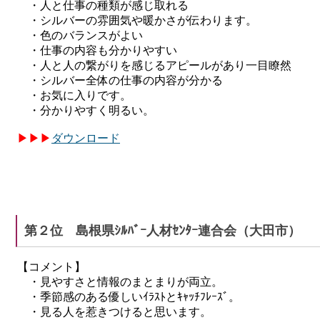
・人と仕事の種類が感じ取れる
・シルバーの雰囲気や暖かさが伝わります。
・色のバランスがよい
・仕事の内容も分かりやすい
・人と人の繋がりを感じるアピールがあり一目瞭然
・シルバー全体の仕事の内容が分かる
・お気に入りです。
・分かりやすく明るい。
▶
▶
▶
ダウンロード
第２位 島根県ｼﾙﾊﾞｰ人材ｾﾝﾀｰ連合会（大田市）
【コメント】
・見やすさと情報のまとまりが両立。
・季節感のある優しいｲﾗｽﾄとｷｬｯﾁﾌﾚｰｽﾞ。
・見る人を惹きつけると思います。