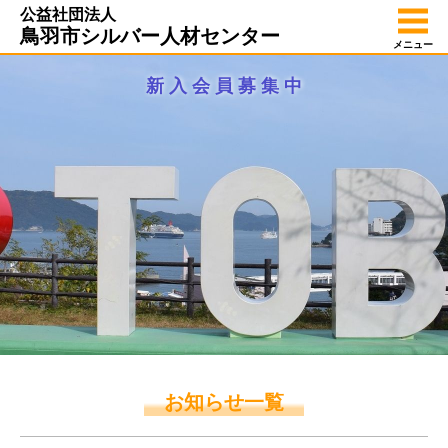
公益社団法人
鳥羽市シルバー人材センター
メニュー
新 入 会 員 募 集 中
お知らせ一覧