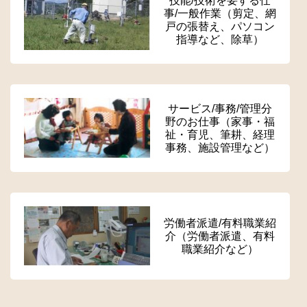
技能/技術を要する仕
事/一般作業（剪定、網
戸の張替え、パソコン
指導など、除草）
サービス/事務/管理分
野のお仕事（家事・福
祉・育児、筆耕、経理
事務、施設管理など）
労働者派遣/有料職業紹
介（労働者派遣、有料
職業紹介など）