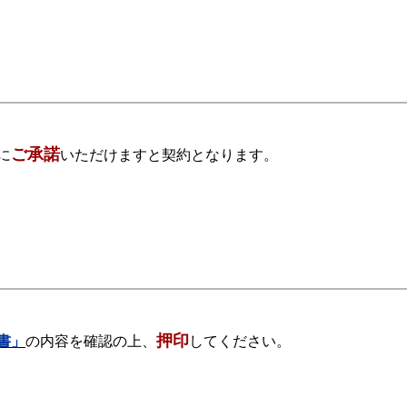
ご承諾
に
いただけますと契約となります。
押印
書」
の内容を確認の上、
してください。