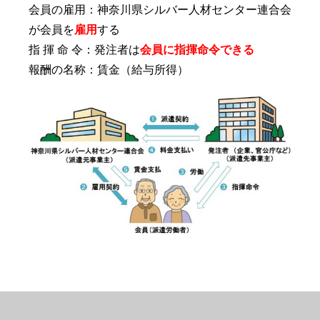
会員の雇用：神奈川県シルバー人材センター連合会
が会員を
雇用
する
指 揮 命 令：発注者は
会員に指揮命令できる
報酬の名称：賃金（給与所得）