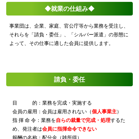
◆就業の仕組み◆
事業団は、企業、家庭、官公庁等から業務を受注し、
それらを「請負・委任」、「シルバー派遣」の形態に
よって、その仕事に適した会員に提供します。
請負・委任
目 的：業務を完成・実施する
会員の雇用：会員は雇用されない（
個人事業主
）
指 揮 命 令：業務を
自らの裁量で完成・処理
するた
め、発注者は
会員に指揮命令できない
報酬の名称：配分金（雑所得）