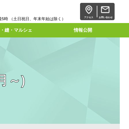
アクセス
お問い合わせ
後5時 （土日祝日、年末年始は除く）
・縫・マルシェ
情報公開
月～)