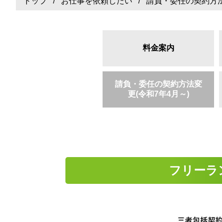
トップ
/
お仕事を依頼したい
/ 請負・委任の契約方法
料金案内
請負・委任の契約方法変
更(令和7年4月～)
フリーラ