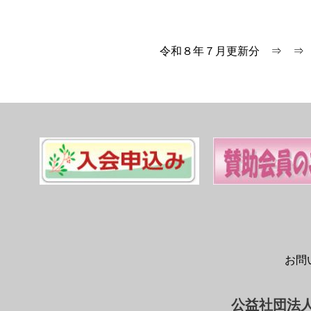
令和８年７月更新分 ⇒ ⇒
お問
公益社団法