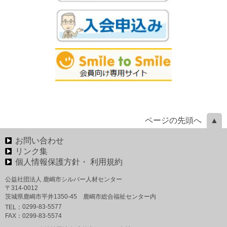
ページの先頭へ
お問い合わせ
リンク集
個人情報保護方針・ 利用規約
公益社団法人 鹿嶋市シルバー人材センター
〒314-0012
茨城県鹿嶋市平井1350‐45 鹿嶋市総合福祉センター内
0299-83-5577
TEL：
FAX：
0299-83-5574