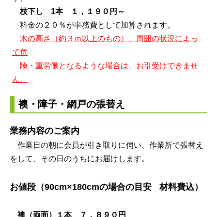
枝下し 1本 １，１９０円～
料金
の２０％が事務費として加算されます。
木の高さ（約３ｍ以上のもの）、周囲の状況によっ
て危
険・
重労働となるような場合は、お引受けできませ
ん。
襖・障子・網戸の張替え
業務内容のご案内
作業日の朝に会員が引き取りに伺い、作業所で張替え
をして、その日のうちにお届けします。
お値段（90cm×180cmの場合の目安
材料費込）
襖（両
面）１本 ７，８９０円