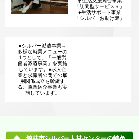
常生活支援総合事業
「訪問型サービスＢ」
●生活サポート事業
「シルバーお助け隊」
●シルバー派遣事業→
多様な就業メニューの
1つとして、「一般労
働者派遣事業」を実施
しています。●求人企
業と求職者の間での雇
用関係成立を斡旋す
る、職業紹介事業も実
施しています。
◆ 館林市シルバー人材センターの特色