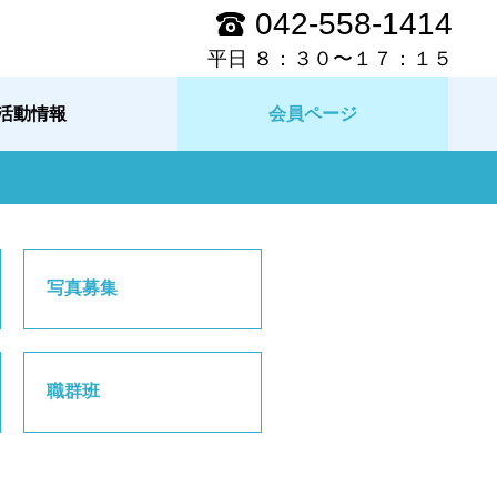
042-558-1414
平日 ８：３０〜１７：１５
活動情報
会員ページ
写真募集
職群班