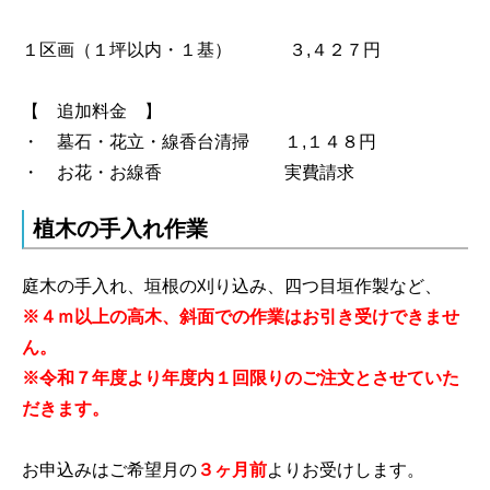
１区画（１坪以内・１基） ３,４２７円
【 追加料金 】
・ 墓石・花立・線香台清掃 １,１４８円
・ お花・お線香 実費請求
植木の手入れ作業
庭木の手入れ、垣根の刈り込み、四つ目垣作製など、
※４ｍ以上の高木、斜面での作業はお引き受けできませ
ん。
※
令和７年度より年度内１回限りのご注文
とさせていた
だきます。
お申込みはご希望月の
３ヶ月前
よりお受けします。