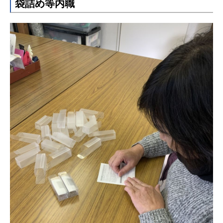
袋詰め等内職