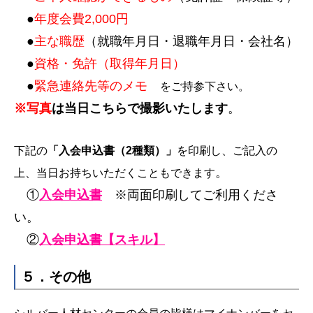
●
年度会費2,000円
●
主な職歴
（就職年月日・退職年月日・会社名）
●
資格・免許（取得年月日）
●
緊急連絡先等のメモ
をご持参下さい。
※写真
は当日こちらで撮影いたします
。
下記の
「入会申込書（2種類）」
を印刷し、ご記入の
。
上、当日お持ちいただくこともできます
①
入会申込書
※両面印刷してご利用くださ
い。
②
入会申込書【スキル】
５．その他