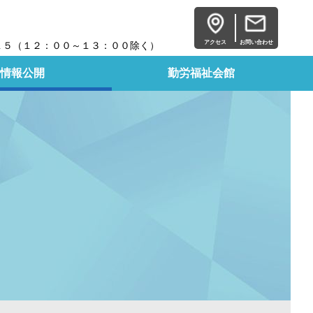
アクセス
お問い合わせ
１５（１２：００～１３：００除く）
情報公開
勤労福祉会館