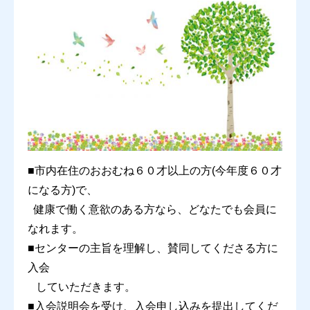
■市内在住のおおむね６０才以上の方(今年度６０才
になる方)
で、
健康で働く
意
欲のある方なら、どなたでも会員に
なれます。
■センターの主旨を理解し、賛同してくださる方に
入会
していただきます。
■入会説明会を受け、入会申し込みを提出してくだ