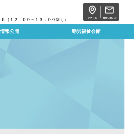
アクセス
お問い合わせ
１５（１２：００～１３：００除く）
情報公開
勤労福祉会館