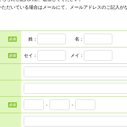
いただいている場合はメールにて、メールアドレスのご記入が
姓：
名：
必須
セイ：
メイ：
必須
-
-
必須