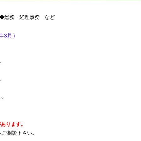
◆総務・経理事務 など
年3月
）
～
～
～
があります。
）へご相談下さい。