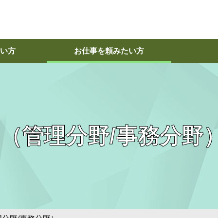
い方
お仕事を頼みたい方
 （管理分野/事務分野