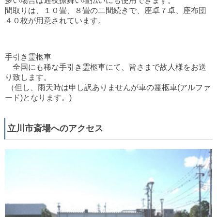
多い場合は通夜振舞い壇払いにも使用できます。
間取りは、１０畳、８畳の二間続きで、座卓７卓、座布団
４０枚が用意されています。
.
.
.
手引き霊柩車
全国にも稀な手引き霊柩車にて、皆さまで故人様をお送
り致します。
（但し、雨天時は申し訳ありませんが車の霊柩車(アルファ
ード)となります。)
立川市斎場へのアクセス