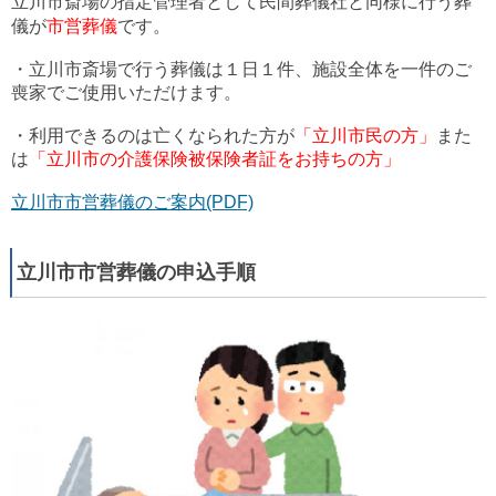
立川市斎場の指定管理者として民間葬儀社と同様に行う葬
儀が
市営葬儀
です。
・立川市斎場で行う葬儀は１日１件、施設全体を一件のご
喪家でご使用いただけます。
・利用できるのは亡くなられた方が
「立川市民の方」
また
は
「立川市の介護保険被保険者証をお持ちの方」
立川市市営葬儀のご案内(PDF)
立川市市営葬儀の申込手順