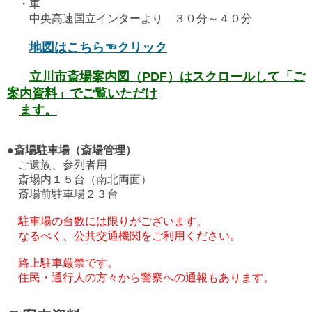
・車
中央高速国立インターより ３０分～４０分
地図はこちら
☜クリック
立川市斎場案内図（PDF）はスクロールして「ご
案内資料」でご覧いただけ
ます。
●斎場駐車場（斎場管理）
ご遺族、参列者用
斎場内１５台（南北両面）
斎場前駐車場２３台
駐車場の台数には限りがございます。
なるべく、公共交通機関をご利用ください。
路上駐車厳禁です。
住民・通行人の方々から警察への通報もあります。