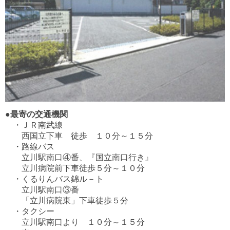
●最寄の交通機関
・ＪＲ南武線
西国立下車 徒歩 １０分～１５分
・路線バス
立川駅南口④番、『国立南口行き』
立川病院前下車徒歩５分～１０分
・くるりんバス錦ル－ト
立川駅南口③番
「立川病院東」下車徒歩５分
・タクシー
立川駅南口より １０分～１５分